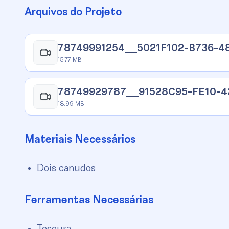
Arquivos do Projeto
78749991254__5021F102-B736-4
15.77 MB
78749929787__91528C95-FE10-
18.99 MB
Materiais Necessários
Dois canudos
Ferramentas Necessárias