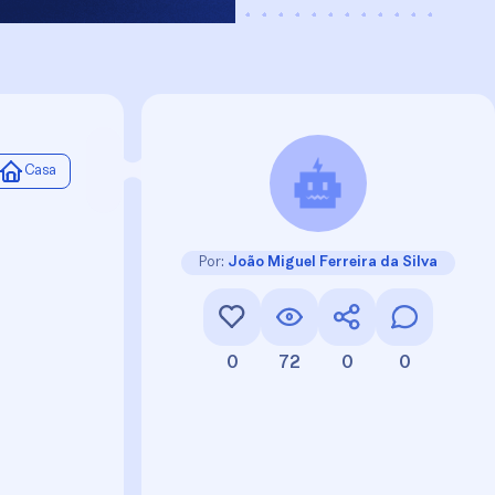
Casa
Por:
João Miguel Ferreira da Silva
0
72
0
0