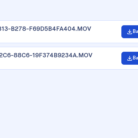
813-B278-F69D5B4FA404.MOV
Ba
42C6-88C6-19F374B9234A.MOV
Ba