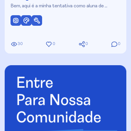
Bem, aqui é a minha tentativa como aluna de …
30
0
0
0