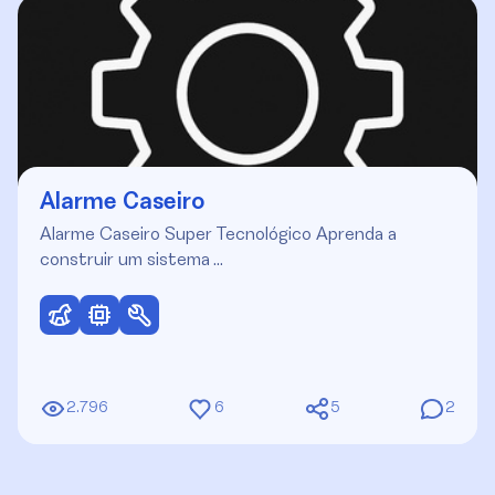
Alarme Caseiro
Alarme Caseiro Super Tecnológico Aprenda a
construir um sistema …
2.796
6
5
2