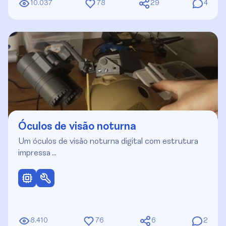
10.037
78
29
4
Óculos de visão noturna
Um óculos de visão noturna digital com estrutura
impressa …
8.410
76
6
2