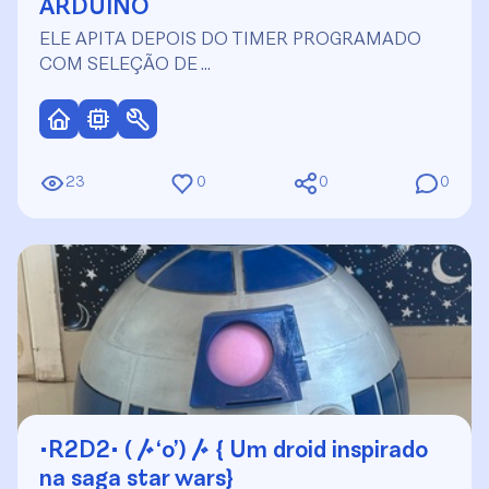
ARDUINO
ELE APITA DEPOIS DO TIMER PROGRAMADO
COM SELEÇÃO DE …
23
0
0
0
•R2D2• (〴‘o’)〴 { Um droid inspirado
na saga star wars}