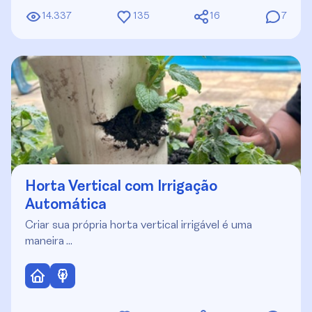
14.337
135
16
7
Horta Vertical com Irrigação
Automática
Criar sua própria horta vertical irrigável é uma
maneira …