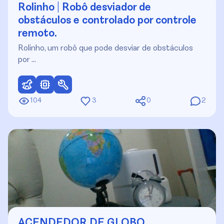
Rolinho | Robô desviador de
obstáculos e controlado por controle
remoto.
Rolinho, um robô que pode desviar de obstáculos
por …
104
3
0
2
ACENDEDOR DE GLOBO