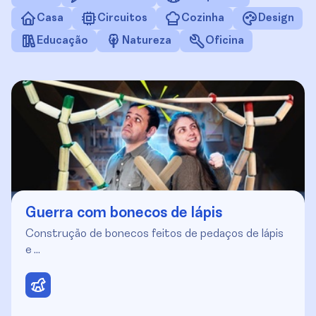
Casa
Circuitos
Cozinha
Design
Educação
Natureza
Oficina
Guerra com bonecos de lápis
Construção de bonecos feitos de pedaços de lápis
e …