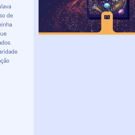
ulava
so de
minha
que
ados.
aridade
ação