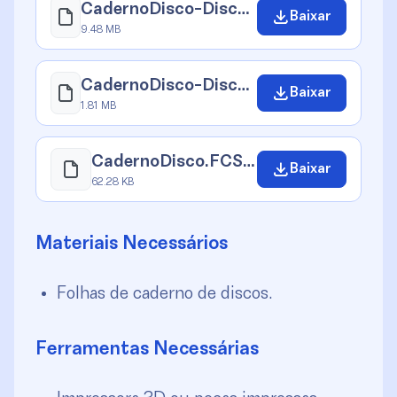
CadernoDisco-Disco_50mm.stl
Baixar
9.48 MB
CadernoDisco-Disco_20mm.stl
Baixar
1.81 MB
CadernoDisco.FCStd
Baixar
62.28 KB
Materiais Necessários
Folhas de caderno de discos.
Ferramentas Necessárias