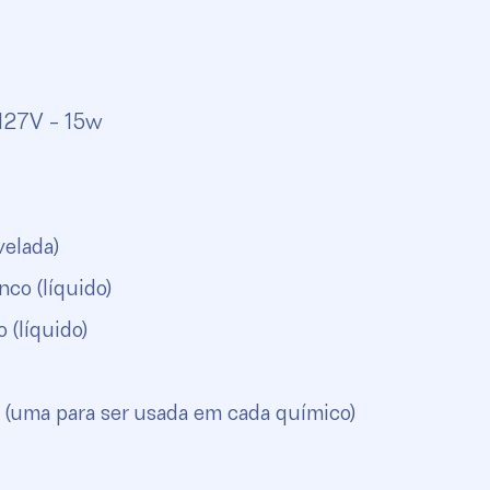
 127V - 15w
velada)
nco (líquido)
 (líquido)
o (uma para ser usada em cada químico)