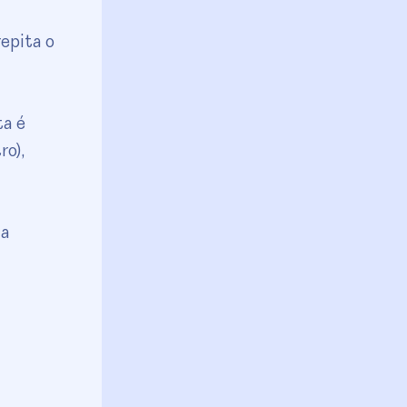
epita o
ta é
ro),
 a