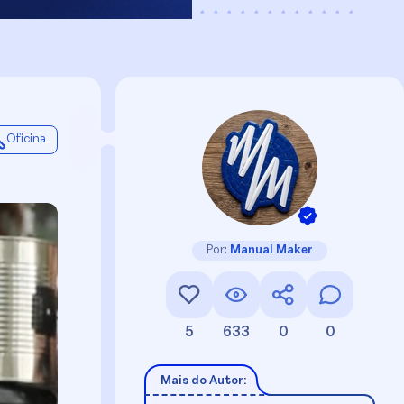
Oficina
Por:
Manual Maker
5
633
0
0
Mais do Autor: