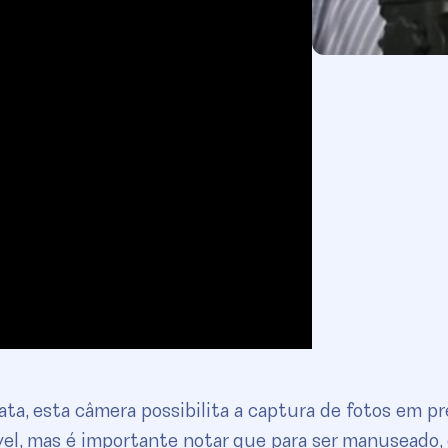
ta, esta câmera possibilita a captura de fotos em pr
vel, mas é importante notar que para ser manuseado, 