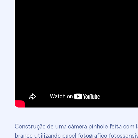
Construção de uma câmera pinhole feita com la
branco utilizando papel fotográfico fotossensí